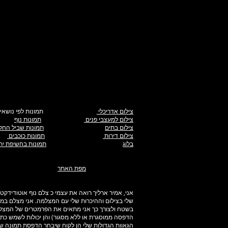
צילום אדריכלי
תמונות לפי נושאים
צילום למעצבי פנים
תמונות נוף
צילום בתים
תמונות שביל החל
צילום דירות
תמונות כוכבים
בלוג
תמונות בחשיפת ית
מפת האתר
אני, אמיר ארליך רואה את עצמי כ צלם נוף אוטודידק
שלי בצילום וההיכרות שלי עם המצלמה. אני מצלם במצב
בשטח ולצורך כך אני מתאים את הפרמטרים של המצלמה
הדפסה ממוסגרת או ללא מסגור) והן יכולות לשמש כתמ
הגאוות הגדולות שלי הן לקוח שיבחר הדפסת תמונה שלי