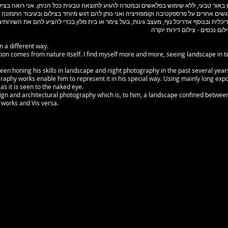
לם באור טבעי, ללא שימוש בפלאשים ובמטרה להגיע לתוצאה טבעית ככל הניתן. אני רואה בציל
4 קירות. כמובן שיש כאן דגשים אחרים על פרספקטיבה וקומפוזיציה ואני נותן להם דגש מיוחד בצילום ובעיבו
כלית ובנוסף אדריכל נוף, מעצב גינות, בעל צימר או בית מלון בכדי להציע להם את השירותי
לום נכסים - צילום דירות יוקרה
n a different way.
on comes from nature itself. I find myself more and more, seeing landscape in t
een honing his skills in landscape and night photography in the past several yea
graphy works enable him to represent it in his special way. Using mainly long expo
as it is seen to the naked eye.
esign and architectural photography which is, to him, a landscape confined betwee
 works and Vis versa.