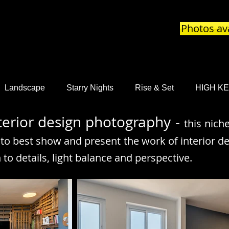
Photos ava
Landscape
Starry Nights
Rise & Set
HIGH K
erior design photography -
this nich
to best show and present the work of interior de
n to details, light balance and
perspective.