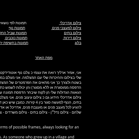
צילום אדריכלי
תמונות לפי נושאים
צילום למעצבי פנים
תמונות נוף
צילום בתים
תמונות שביל החל
צילום דירות
תמונות כוכבים
בלוג
תמונות בחשיפת ית
מפת האתר
אני, אמיר ארליך רואה את עצמי כ צלם נוף אוטודידק
שלי בצילום וההיכרות שלי עם המצלמה. אני מצלם במצב
בשטח ולצורך כך אני מתאים את הפרמטרים של המצלמה
הדפסה ממוסגרת או ללא מסגור) והן יכולות לשמש כתמ
הגאוות הגדולות שלי הן לקוח שיבחר הדפסת תמונה שלי
צילום אדריכלי הידוע גם כ צילום עיצוב פנים. אני מצ
בתים, הנוף למעשה סגור בין 
להגיע לכל מעצב פנים או מעצבת פנים, אדריכל או אדרי
שלהם - צילום נדל״ן - צילום בתים - צילום משרדים - צי
erms of possible frames, always looking for an
rs. As someone who grew up in a village and