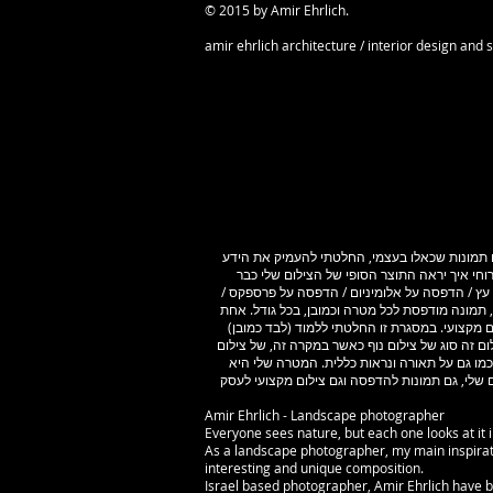
© 2015 by Amir Ehrlich.
amir ehrlich architecture / interior design and
ם תמונות שכאלו בעצמי, החלטתי להעמיק את הידע
וחי איך יראה התוצר הסופי של הצילום שלי כבר
עץ / הדפסה על אלומיניום / הדפסה על פרספקס /
 תמונה מודפסת לכל מטרה וכמובן, בכל גודל. אחת
 מקצועי. במסגרת זו החלטתי ללמוד (לבד כמובן)
ום זה סוג של צילום נוף כאשר במקרה זה, של צילום
ד התמונה כמו גם על תאורה ונראות כללית. המטרה שלי היא
ם שלי, גם תמונות להדפסה וגם צילום מקצועי לעסק
Amir Ehrlich - Landscape photographer
Everyone sees nature, but each one looks at it i
As a landscape photographer, my main inspirati
interesting and unique composition.
Israel based photographer, Amir Ehrlich have b