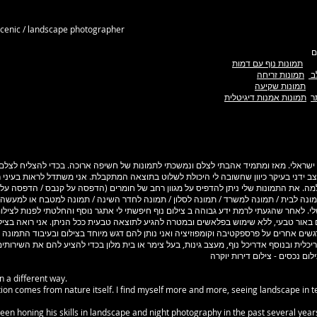
 scenic / landscape photographer
תמונות נוף עם דמות
ב
תמונות זריחה
תמונות שקיעה
ר
תמונות אמנות דיגיטלית
ט ישראלי. מאז ומתמיד אהבתי לצלם ונמשכתי לתמונות של חשיפה ארוכה. בכדי להצליח לצל
 ידני בעיקר כיוון שחשובה לי היכולת לשלוט בתוצאה המתקבלת. אני משתדל לראות בעיני ר
. את התמונות שלי ניתן להדפיס על מגוון רחב של חומרים (הדפסה על קנבס / הדפסה על 
ונה לבית / תמונה למשרד / תמונה לסלון / תמונה לחדר השינה / תמונה למטבח או למעשה,
. לאחר שהגעתי לרמת ידע גבוהה ב צילום נוף חיפשתי לי אתגר נוסף והחלטתי לפנות לצילום
לם באור טבעי, ללא שימוש בפלאשים ובמטרה להגיע לתוצאה טבעית ככל הניתן. אני רואה בציל
4 קירות. כמובן שיש כאן דגשים אחרים על פרספקטיבה וקומפוזיציה ואני נותן להם דגש מיוחד בצילום ובעיבו
כלית ובנוסף אדריכל נוף, מעצב גינות, בעל צימר או בית מלון בכדי להציע להם את השירותי
לום נכסים - צילום דירות יוקרה
n a different way.
on comes from nature itself. I find myself more and more, seeing landscape in t
een honing his skills in landscape and night photography in the past several yea