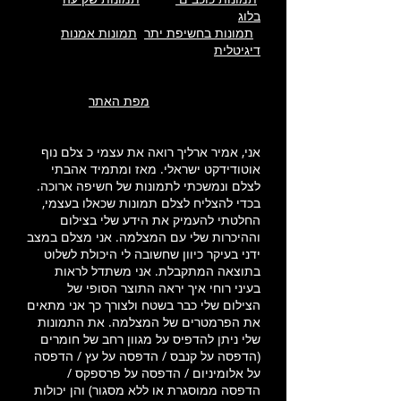
בלוג
תמונות בחשיפת יתר
תמונות אמנות
דיגיטלית
מפת האתר
אני, אמיר ארליך רואה את עצמי כ צלם נוף
אוטודידקט ישראלי. מאז ומתמיד אהבתי
לצלם ונמשכתי לתמונות של חשיפה ארוכה.
בכדי להצליח לצלם תמונות שכאלו בעצמי,
החלטתי להעמיק את הידע שלי בצילום
וההיכרות שלי עם המצלמה. אני מצלם במצב
ידני בעיקר כיוון שחשובה לי היכולת לשלוט
בתוצאה המתקבלת. אני משתדל לראות
בעיני רוחי איך יראה התוצר הסופי של
הצילום שלי כבר בשטח ולצורך כך אני מתאים
את הפרמטרים של המצלמה. את התמונות
שלי ניתן להדפיס על מגוון רחב של חומרים
(הדפסה על קנבס / הדפסה על עץ / הדפסה
על אלומיניום / הדפסה על פרספקס /
הדפסה ממוסגרת או ללא מסגור) והן יכולות