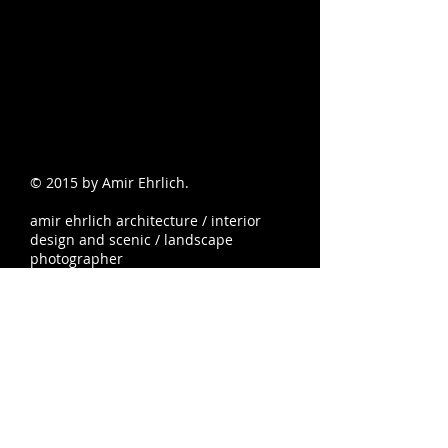
© 2015 by Amir Ehrlich.
amir ehrlich architecture / interior
design and scenic / landscape
photographer
צילום אדריכלי
תמונות לפי נושאים
צילום למעצבי פנים
תמונות נוף
תמונות נוף עם דמות
צילום בתים
תמונות שביל החלב
תמונות זריחה
צילום דירות
תמונות כוכבים
תמונות שקיעה